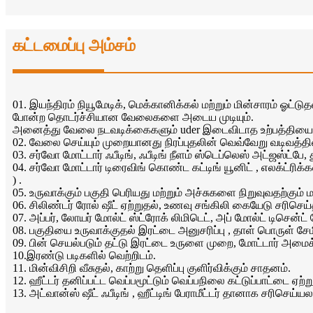
கட்டமைப்பு அம்சம்
01. இயந்திரம் நியூமேடிக், மெக்கானிக்கல் மற்றும் மின்சாரம் ஓட்டுத
போன்ற தொடர்ச்சியான வேலைகளை அடைய முடியும்.
அனைத்து வேலை நடவடிக்கைகளும் uder இடைவிடாத உற்பத்தியை ச
02. வேலை செய்யும் முறையானது நிரப்புதலின் வெவ்வேறு வடிவத்தின் 
03. சர்வோ மோட்டார் ஃபீடிங், ஃபீடிங் நீளம் ஸ்டெப்லெஸ் அட்ஜஸ்ட்பே,
04. சர்வோ மோட்டார் டிரைவிங் கொண்ட கட்டிங் யூனிட் , எலக்ட்ரிக
) .
05. உருவாக்கும் பகுதி பெரியது மற்றும் அச்சுகளை நிறுவுவதற்கும்
06. சிலிண்டர் ரோல் ஷீட் ஏற்றுதல், உணவு சங்கிலி கையேடு சரிசெய்
07. அப்பர், லோயர் மோல்ட் ஸ்ட்ரோக் லிமிடெட், அப் மோல்ட் டிசென்ட் 
08. பகுதியை உருவாக்குதல் இரட்டை அனுசரிப்பு , தாள் பொருள் சேமிக
09. பின் செயல்படும் தட்டு இரட்டை உருளை முறை, மோட்டார் அமைக்
10.இரண்டு படிகளில் வெற்றிடம்.
11. மின்விசிறி வீசுதல், காற்று தெளிப்பு குளிர்விக்கும் சாதனம்.
12. ஹீட்டர் தனிப்பட்ட வெப்பமூட்டும் வெப்பநிலை கட்டுப்பாட்டை ஏற்ற
13. அட்வான்ஸ் ஷீட் ஃபீடிங் , ஹீட்டிங் பேராமீட்டர் தானாக சரிசெய்யல