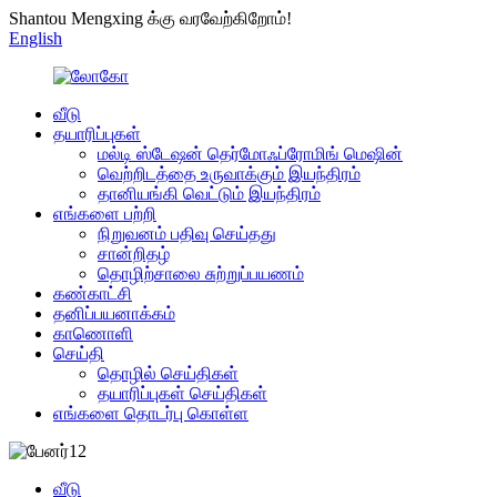
Shantou Mengxing க்கு வரவேற்கிறோம்!
English
வீடு
தயாரிப்புகள்
மல்டி ஸ்டேஷன் தெர்மோஃப்ரோமிங் மெஷின்
வெற்றிடத்தை உருவாக்கும் இயந்திரம்
தானியங்கி வெட்டும் இயந்திரம்
எங்களை பற்றி
நிறுவனம் பதிவு செய்தது
சான்றிதழ்
தொழிற்சாலை சுற்றுப்பயணம்
கண்காட்சி
தனிப்பயனாக்கம்
காணொளி
செய்தி
தொழில் செய்திகள்
தயாரிப்புகள் செய்திகள்
எங்களை தொடர்பு கொள்ள
வீடு