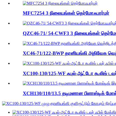
MFC7254 3 நிலையங்கள் தெர்மோஃபார்மர்
QZC46-71/ 54-CWF3 3 நிலையங்கள் தெர்மோ
XC46-71/122-BWP தானியங்கி அதிவேக வெற்ற
XC100-130/125-WF ஃபுல்-ஆட்டோ கூலிங் டவர் ஃ
XCH130/110/13.5 தடிமனான பிளாஸ்டிக் மோல்ட