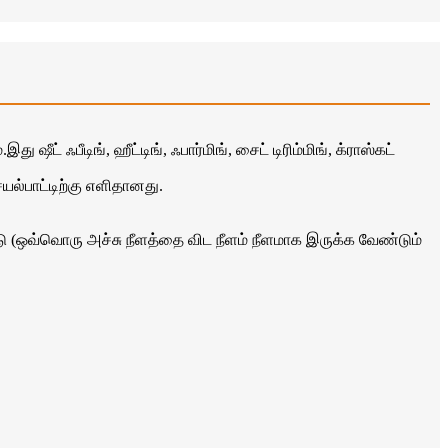
ீட் ஃபீடிங், ஹீட்டிங், ஃபார்மிங், சைட் டிரிம்மிங், க்ராஸ்கட்
்பாட்டிற்கு எளிதானது.
ட்டு (ஒவ்வொரு அச்சு நீளத்தை விட நீளம் நீளமாக இருக்க வேண்டும்